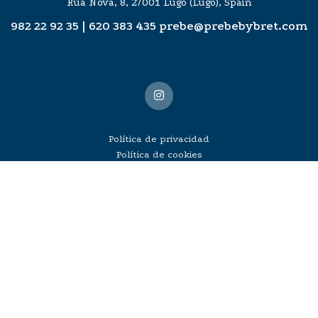
Rúa Nova, 8, 27001 Lugo (Lugo), Spain
982 22 92 35
|
620 383 435
prebe@prebebybret.com
Política de privacidad
Política de cookies
Aviso Legal
Prebebybret Lugo
2025.
Diseñado por
Dinámica Estudio