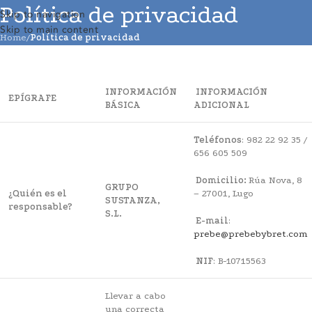
Política de privacidad
Skip to navigation
Skip to main content
Home
/
Política de privacidad
INFORMACIÓN
INFORMACIÓN
EPÍGRAFE
BÁSICA
ADICIONAL
Teléfonos
: 982 22 92 35 /
656 605 509
Domicilio:
Rúa Nova, 8
GRUPO
¿Quién es el
– 27001, Lugo
SUSTANZA,
responsable?
S.L.
E-mail
:
prebe@prebebybret.com
NIF
: B-10715563
Llevar a cabo
una correcta